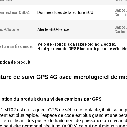
onnées:
Dtatus
Capteu
onnecteur OBD2:
Données lues de la voiture ECU
Collisi
Capteu
o-Clôture:
Alerte GEO-Fence
Carbur
Vélo de Front Disc Brake Folding Electric
,
ttre En Évidence:
Haut-parleur de GPS Bluetooth pliant le vélo él
ption de produit
iture de suivi GPS 4G avec micrologiciel de m
iption du produit du suivi des camions par GPS
1 MT02 est un traqueur GPS de véhicule rentable, il utilise un
ment est plus rapide, l'espace de code est plus grand et une per
, en utilisant des puces de traitement de puissance au niveau du
ée peut être personnalisée jusqu'à 90 V, ce qui peut mieux suppr