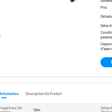
comma
Prix:
Détail
Délai d
Condit
paieme
Capaci
d'appr
 Infomation
Description De Produit
registreur De
Détect
10m