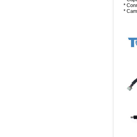
* Con
* Camé