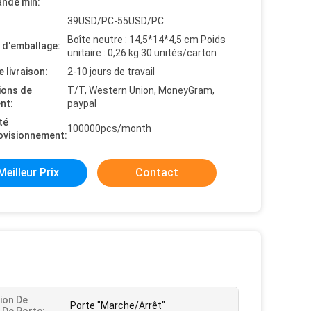
nde min:
39USD/PC-55USD/PC
Boîte neutre : 14,5*14*4,5 cm Poids
s d'emballage:
unitaire : 0,26 kg 30 unités/carton
e livraison:
2-10 jours de travail
ions de
T/T, Western Union, MoneyGram,
nt:
paypal
té
100000pcs/month
ovisionnement:
Meilleur Prix
Contact
ion De
Porte "Marche/Arrêt"