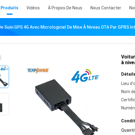
Produits
Vidéos
À Propos De Nous
Nous Contacter
No
De Suivi GPS 4G Avec Micrologiciel De Mise À Niveau OTA Par GPRS In
Voitur
à niv
Détails
Lieu d'o
Nom de
Certifi
Numéro
Condit
Quanti