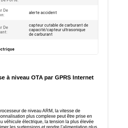
 De Porte:
r De
alerte accident
on:
capteur cutable de carburant de
r De
capacité/capteur ultrasonique
ant:
de carburant
ectrique
ise à niveau OTA par GPRS Internet
 processeur de niveau ARM, la vitesse de
sonnalisation plus complexe peut être prise en
 véhicule électrique, la tension la plus élevée
imer les surtensions et rendre l'alimentation plus