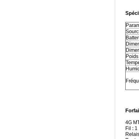
Spéci
Param
Sourc
Batter
Dimen
Dimens
Poids
Tempé
Humid
Fréqu
Forfa
4G MT
Fil : 
Relais