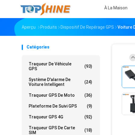
À La Maison
Aperçu
Produits
Dispositif De Repérage GPS
Voiture 
Catégories
Traqueur De Véhicule
(93)
GPS
Système D'alarme De
(24)
Voiture Intelligent
Traqueur GPS De Moto
(36)
Plateforme De Suivi GPS
(9)
Traqueur GPS 4G
(92)
Traqueur GPS De Carte
(18)
SIM