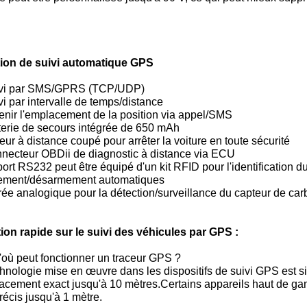
ion de suivi automatique GPS
ivi par SMS/GPRS (TCP/UDP)
vi par intervalle de temps/distance
enir l'emplacement de la position via appel/SMS
terie de secours intégrée de 650 mAh
eur à distance coupé pour arrêter la voiture en toute sécurité
nnecteur OBDii de diagnostic à distance via ECU
port RS232 peut être équipé d'un kit RFID pour l'identification d
ement/désarmement automatiques
rée analogique pour la détection/surveillance du capteur de car
ion rapide sur le suivi des véhicules par GPS :
où peut fonctionner un traceur GPS ?
hnologie mise en œuvre dans les dispositifs de suivi GPS est si
acement exact jusqu'à 10 mètres.Certains appareils haut de gam
récis jusqu'à 1 mètre.