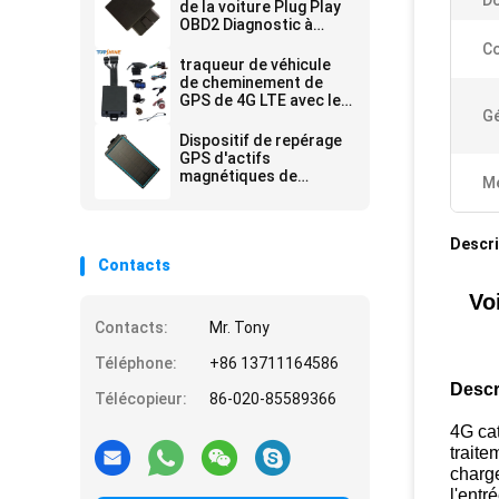
D
de la voiture Plug Play
OBD2 Diagnostic à
distance 4G GPS
C
Tracking Devices
traqueur de véhicule
de cheminement de
GPS de 4G LTE avec le
Gé
capteur de carburant
pour l'alerte volée de
Dispositif de repérage
carburant de recharge
GPS d'actifs
magnétiques de
Me
traqueur GPS de
voiture sans fil 4G
Descri
Contacts
Vo
Contacts:
Mr. Tony
Téléphone:
+86 13711164586
Descr
Télécopieur:
86-020-85589366
4G cat
traite
charge
l'entr