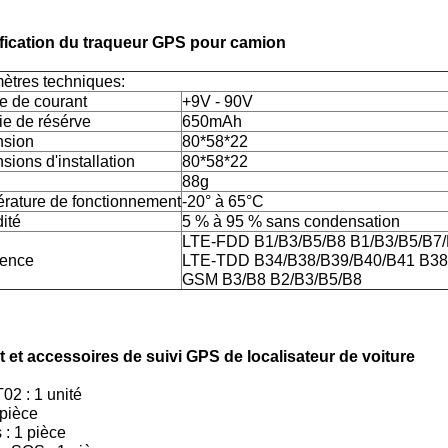
fication du traqueur GPS pour camion
ètres techniques:
e de courant
+9V - 90V
ie de résérve
650mAh
sion
80*58*22
ions d'installation
80*58*22
88g
rature de fonctionnement
-20° à 65°C
ité
5 % à 95 % sans condensation
LTE-FDD B1/B3/B5/B8 B1/B3/B5/B7
ence
LTE-TDD B34/B38/B39/B40/B41 B38
GSM B3/B8 B2/B3/B5/B8
it et accessoires de suivi GPS de localisateur de voiture
02 : 1 unité
1 pièce
 : 1 pièce