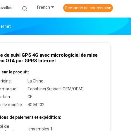
French
uvelles
Demande de soumission
ternet
e de suivi GPS 4G avec micrologiciel de mise
eau OTA par GPRS Internet
 sur le produit:
rigine:
La Chine
 marque:
Topshine(Support OEM/ODM)
cation:
CE
 de modèle:
4G MT02
ions de paiement et expédition:
té de
ensembles 1