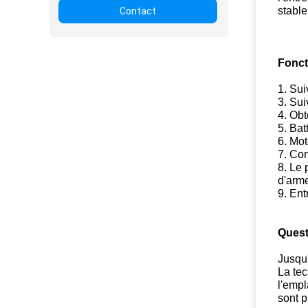
stable
Contact
Fonct
1. Su
3. Sui
4. Obt
5. Bat
6. Mot
7. Co
8. Le 
d'arm
9. Ent
Quest
Jusqu'
La tec
l'empl
sont p