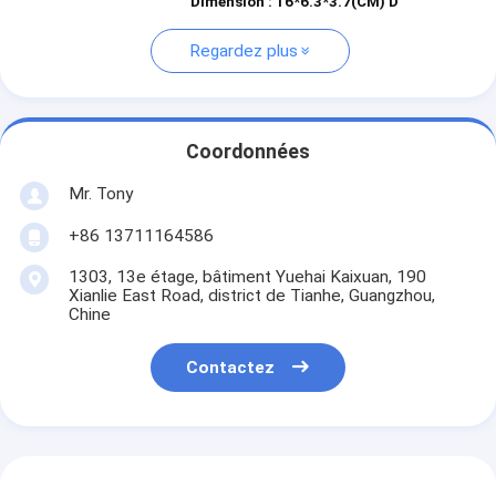
Dimension : 16*6.3*3.7(CM)
D
Regardez plus
Coordonnées
Mr. Tony
+86 13711164586
1303, 13e étage, bâtiment Yuehai Kaixuan, 190
Xianlie East Road, district de Tianhe, Guangzhou,
Chine
Contactez