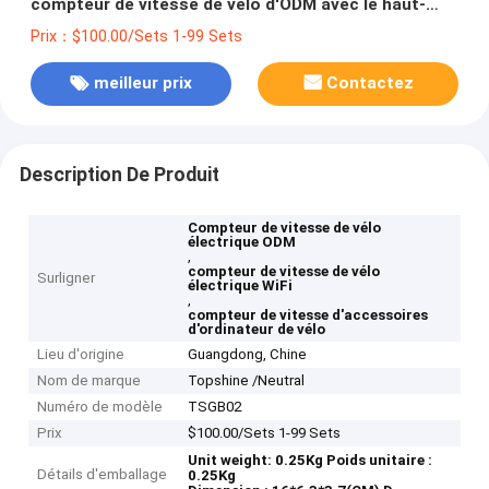
compteur de vitesse de vélo d'ODM avec le haut-
parleur stéréo de WiFi
Prix：$100.00/Sets 1-99 Sets
meilleur prix
Contactez
Description De Produit
Compteur de vitesse de vélo
électrique ODM
,
compteur de vitesse de vélo
Surligner
électrique WiFi
,
compteur de vitesse d'accessoires
d'ordinateur de vélo
Lieu d'origine
Guangdong, Chine
Nom de marque
Topshine /Neutral
Numéro de modèle
TSGB02
Prix
$100.00/Sets 1-99 Sets
Unit weight: 0.25Kg
Poids unitaire :
Détails d'emballage
0.25Kg