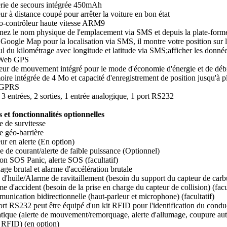
erie de secours intégrée 450mAh
r à distance coupé pour arrêter la voiture en bon état
o-contrôleur haute vitesse ARM9
nez le nom physique de l'emplacement via SMS et depuis la plate-for
 Google Map pour la localisation via SMS, il montre votre position sur l
l du kilométrage avec longitude et latitude via SMS;afficher les donnée
 Web GPS
eur de mouvement intégré pour le mode d'économie d'énergie et de déb
ire intégrée de 4 Mo et capacité d'enregistrement de position jusqu'à
l GPRS
 3 entrées, 2 sorties, 1 entrée analogique, 1 port RS232
s et fonctionnalités optionnelles
e de survitesse
e géo-barrière
ur en alerte (En option)
 de courant/alerte de faible puissance
(Optionnel)
on SOS Panic, alerte SOS (facultatif)
age brutal et alarme d'accélération brutale
 d'huile/Alarme de ravitaillement (besoin du support du capteur de carbur
e d'accident (besoin de la prise en charge du capteur de collision) (facul
unication bidirectionnelle (haut-parleur et microphone) (facultatif)
ort RS232 peut être équipé d'un kit RFID pour l'identification du cond
tique (alerte de mouvement/remorquage, alerte d'allumage, coupure auto
 RFID) (en option)