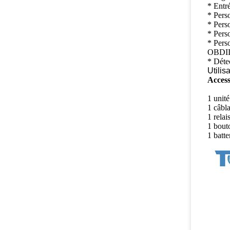
* Entré
* Perso
* Perso
* Pers
* Pers
OBDII)
* Détec
Utilis
Access
1 unit
1 câbl
1 rela
1 bou
1 batte