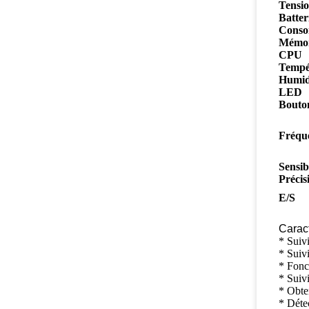
Tensio
Batter
Conso
Mémoi
CPU
Tempé
Humid
LED
Bouto
Fréqu
Sensib
Précis
E/S
Caract
* Sui
* Suivi
* Fon
* Suiv
* Obte
* Déte