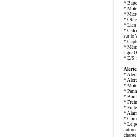
* Batt
* Moteu
* Micr
* Obte
* Lien
* Calcu
sur le
* Capt
* Mémo
signa
* E/S :
Alerte
* Alert
* Alert
* Mote
* Panne
* Bout
* Frein
* Fuite
* Alarm
* Comm
* Le p
automa
charge