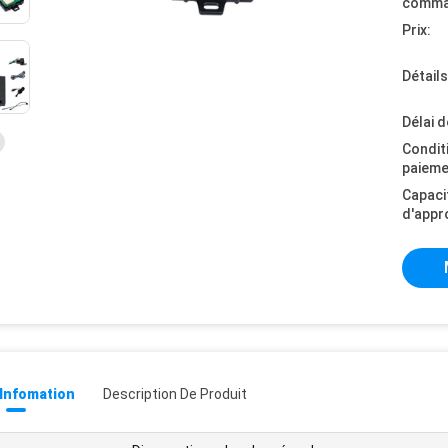
comma
Prix:
Détail
Délai d
Condit
paieme
Capaci
d'appr
 Infomation
Description De Produit