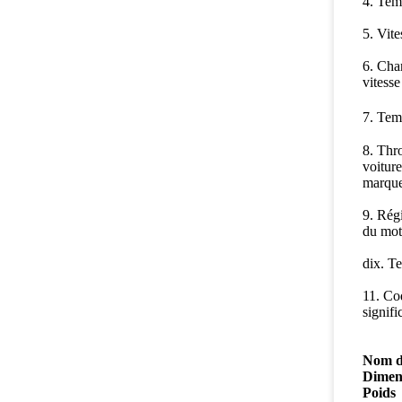
4. Temp
5. Vite
6. Cha
vitesse
7. Tem
8. Thr
voitur
marque
9. Régi
du mote
dix.
Te
11. Cod
signifi
Nom d
Dimen
Poids