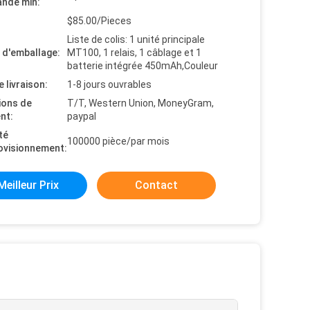
nde min:
$85.00/Pieces
Liste de colis: 1 unité principale
s d'emballage:
MT100, 1 relais, 1 câblage et 1
batterie intégrée 450mAh,Couleur
e livraison:
1-8 jours ouvrables
ions de
T/T, Western Union, MoneyGram,
nt:
paypal
té
100000 pièce/par mois
ovisionnement:
Meilleur Prix
Contact