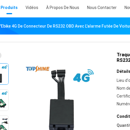
Produits
Vidéos
À Propos De Nous
Nous Contacter
No
Ebike 4G De Connecteur De RS232 OBD Avec L'alarme Futée De Voitu
Traqu
RS232
Détails
Lieu d'o
Nom de
Certifi
Numéro
Condit
Quanti