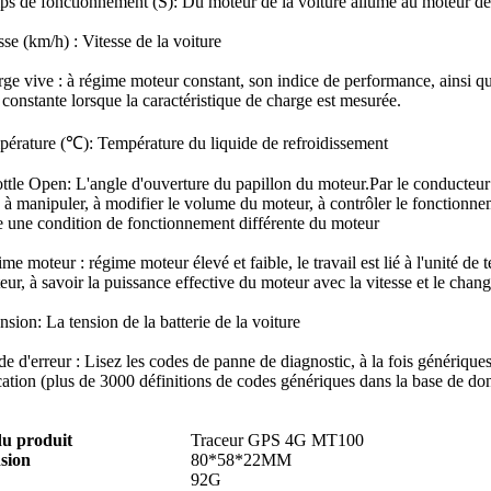
s de fonctionnement (S): Du moteur de la voiture allumé au moteur de la 
sse (km/h) : Vitesse de la voiture
rge vive : à régime moteur constant, son indice de performance, ainsi q
 constante lorsque la caractéristique de charge est mesurée.
pérature (℃): Température du liquide de refroidissement
ottle Open: L'angle d'ouverture du papillon du moteur.Par le conducteur
e à manipuler, à modifier le volume du moteur, à contrôler le fonctionn
 une condition de fonctionnement différente du moteur
me moteur : régime moteur élevé et faible, le travail est lié à l'unité de 
ur, à savoir la puissance effective du moteur avec la vitesse et le cha
nsion: La tension de la batterie de la voiture
e d'erreur : Lisez les codes de panne de diagnostic, à la fois génériques 
cation (plus de 3000 définitions de codes génériques dans la base de do
u produit
Traceur GPS 4G MT100
sion
80*58*22MM
92G