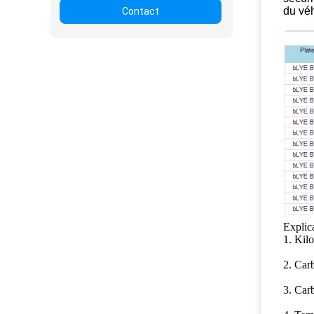
du véh
Contact
Explic
1. Kil
2. Car
3. Car