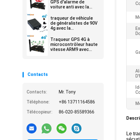
GPS d'alarme de
C
voiture anti avec la
surveillance visuelle de
caméra multi
M
traqueur de véhicule
de généralistes de 90V
4g avec la
En
communication de
D
manière de travail de
Traqueur GPS 4G à
capteur de carburant
microcontrôleur haute
de Fatigue Alarm
vitesse ARM9 avec
Ga
Camera de conducteur
plusieurs hôtes WIFI
pour les passagers ou
la caméra vidéo
Al
Contacts
D'
Id
Contacts:
Mr. Tony
C
Téléphone:
+86 13711164586
Me
Télécopieur:
86-020-85589366
Descri
Le tra
sécuri