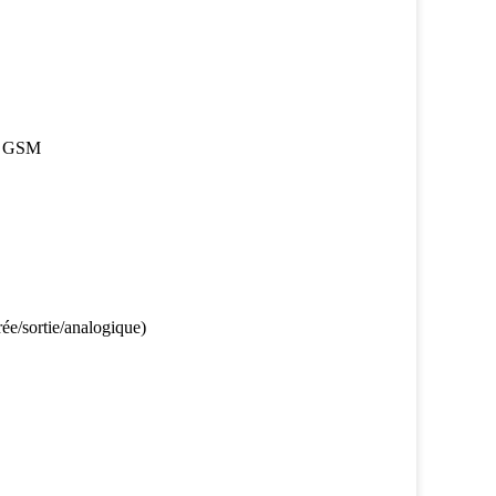
S, GSM
rée/sortie/analogique)