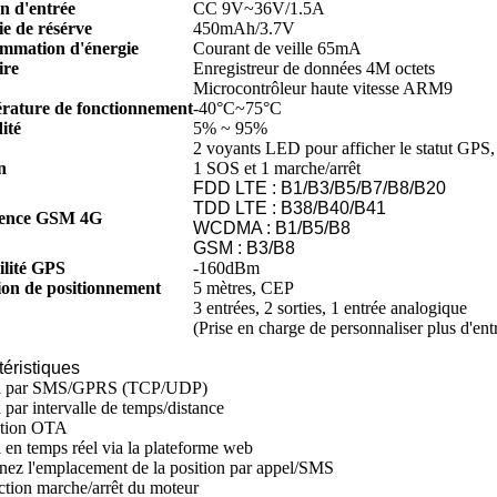
n d'entrée
CC 9V~36V/1.5A
ie de résérve
450mAh/3.7V
mmation d'énergie
Courant de veille 65mA
re
Enregistreur de données 4M octets
Microcontrôleur haute vitesse ARM9
rature de fonctionnement
-40°C~75°C
ité
5% ~ 95%
2 voyants LED pour afficher le statut GP
n
1 SOS et 1 marche/arrêt
FDD LTE : B1/B3/B5/B7/B8/B20
TDD LTE : B38/B40/B41
ence GSM 4G
WCDMA : B1/B5/B8
GSM : B3/B8
ilité GPS
-160dBm
ion de positionnement
5 mètres, CEP
3 entrées, 2 sorties, 1 entrée analogique
(Prise en charge de personnaliser plus d'ent
éristiques
vi par SMS/GPRS (TCP/UDP)
 par intervalle de temps/distance
ction OTA
i en temps réel via la plateforme web
nez l'emplacement de la position par appel/SMS
ction marche/arrêt du moteur