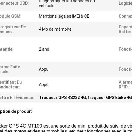
Diagnostiquer les données du
onnecteur OBD:
Logicie
véhicule
odule GSM:
Mentions légales IMEI & CE
Connex
registreur De
Capaci
4 Mo de mémoire
onnées:
Batter
rantie:
2 ans
Foncti
arme Fuite
Appui
Foncti
huile:
entifiant Du
Alarme
Appui
onducteur:
RFID:
ttre En Évidence:
Traqueur GPS RS232 4G
,
traqueur GPS Ebike 4G
ption de produit
cker GPS 4G MT100 est une sorte de mini produit de suivi de véhi
té des motos et des automobiles, etc.
peut fonctionner avec le 