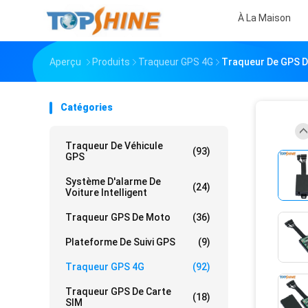
À La Maison
Aperçu
Produits
Traqueur GPS 4G
Traqueur De GPS D'
Catégories
Traqueur De Véhicule
(93)
GPS
Système D'alarme De
(24)
Voiture Intelligent
Traqueur GPS De Moto
(36)
Plateforme De Suivi GPS
(9)
Traqueur GPS 4G
(92)
Traqueur GPS De Carte
(18)
SIM