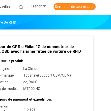
French
uvelles
Demande de soumission
re De RFID
eur de GPS d'Ebike 4G de connecteur de
 OBD avec l'alarme futée de voiture de RFID
 sur le produit:
rigine:
La Chine
 marque:
Topshine(Support OEM/ODM)
cation:
ce, RoHS
 de modèle:
MT100-4G
ions de paiement et expédition:
té de
1 pièce