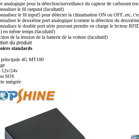
e analogique pour la détection/surveillance du capteur de carburant (en
nnaliser le fil output4 (facultatif)
nnalisez le fil input5 pour détecter la climatisation ON ou OFF..etc, c'es
onnaliser le deuxième port analogique (comme la détection du deuxième r
onnalisez le double port série pouvant prendre en charge le lecteur RFID
 en même temps (facultatif)
tion de la tension de la batterie de la voiture (facultatif)
ation du produit
oires standards
é principale 4G MT100
age
is 12v/24v
ton SOS
rie intégrée