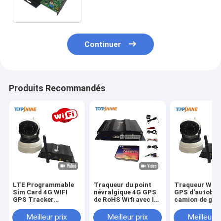
caméra
Continuer
Produits Recommandés
LTE Programmable
Traqueur du point
Traqueur WiFi
Sim Card 4G WIFI
névralgique 4G GPS
GPS d'autobus
GPS Tracker
de RoHS Wifi avec le
camion de gest
Dispositif Obd Port
mode de conduite
flotte VT1000
Gps Tracker Avec
visuel en ligne de
la surveillance
Meilleur prix
Meilleur prix
Meilleur p