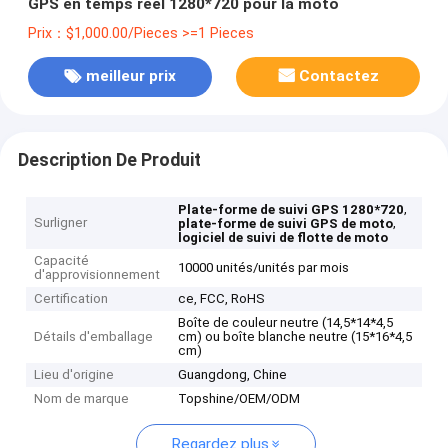
GPS en temps réel 1280*720 pour la moto
Prix：$1,000.00/Pieces >=1 Pieces
meilleur prix
Contactez
Description De Produit
,
Plate-forme de suivi GPS 1280*720
Surligner
,
plate-forme de suivi GPS de moto
logiciel de suivi de flotte de moto
Capacité
10000 unités/unités par mois
d'approvisionnement
Certification
ce, FCC, RoHS
Boîte de couleur neutre (14,5*14*4,5
Détails d'emballage
cm) ou boîte blanche neutre (15*16*4,5
cm)
Lieu d'origine
Guangdong, Chine
Nom de marque
Topshine/OEM/ODM
Regardez plus