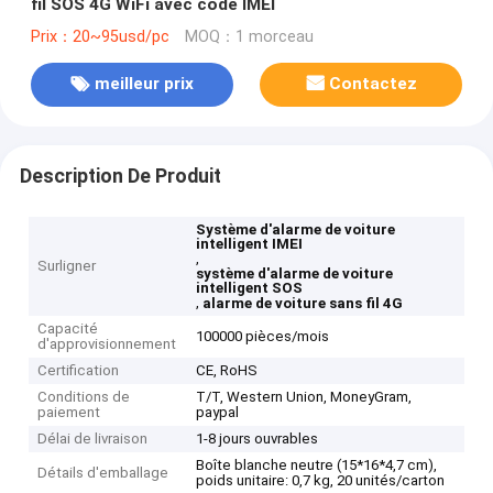
fil SOS 4G WiFi avec code IMEI
Prix：20~95usd/pc
MOQ：1 morceau
meilleur prix
Contactez
Description De Produit
Système d'alarme de voiture
intelligent IMEI
,
Surligner
système d'alarme de voiture
intelligent SOS
,
alarme de voiture sans fil 4G
Capacité
100000 pièces/mois
d'approvisionnement
Certification
CE, RoHS
Conditions de
T/T, Western Union, MoneyGram,
paiement
paypal
Délai de livraison
1-8 jours ouvrables
Boîte blanche neutre (15*16*4,7 cm),
Détails d'emballage
poids unitaire: 0,7 kg, 20 unités/carton