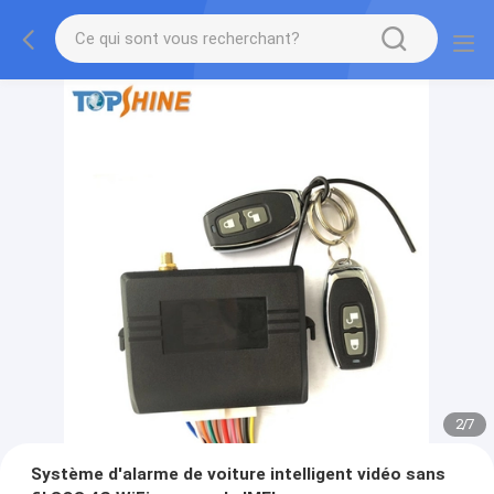
2
/
7
Système d'alarme de voiture intelligent vidéo sans