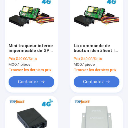
Mini traqueur interne
La commande de
imperméable de GPS
bouton identifient le
de véhicule/moto de
traqueur de 4G Mini
Prix:
$49.00/Sets
Prix:
$49.00/Sets
la taille 4G avec la
Internal GPS avec la
MOQ:
1 pièce
MOQ:
1piece
caméra/carburant de
consommation de
fatigure
carburant
Trouvez les derniers prix
Trouvez les derniers prix
Contactez
Contactez
À la maison
Produits
Vidéos