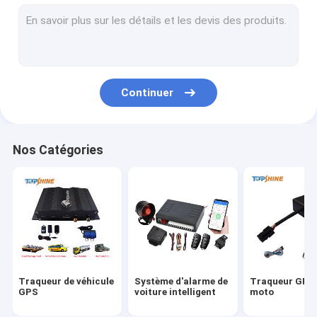
Plateforme de suivi GPS
Traqueur GPS 4G
Traqueur GPS de carte SIM
Continuer
Accessoires de traqueur GPS
Compteur de vitesse de vélo électrique
Nos Catégories
Dispositif de repérage GPS
Suivi de véhicule par GPS
Suivi de voiture par GPS
Traqueur d'Ebike GPS
Traqueur de véhicule
Système d'alarme de
Traqueur GPS
Contrôleur de vélo électrique
GPS
voiture intelligent
moto