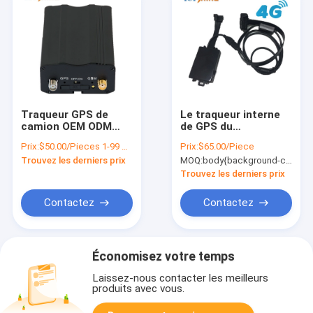
Traqueur GPS de
Le traqueur interne
camion OEM ODM
de GPS du
avec mémoire
connecteur 4G
Prix:
$50.00/Pieces 1-99 Pieces
Prix:
$65.00/Piece
intégrée de 2 Mo
d'OBDII peut-il
Trouvez les derniers prix
MOQ:
body{background-color:#FFFFFF} 非法阻断153 window.onload = function () { docu
pour enregistreur de
autobus avec des
données
données à distance
Trouvez les derniers prix
de véhicule de
diagnostic
Contactez
Contactez
Économisez votre temps
Laissez-nous contacter les meilleurs
produits avec vous.