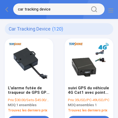
Car Tracking Device
(120)
L'alarme futée de
suivi GPS du véhicule
traqueur de GPS GPS
4G Cat1 avec point
de camion de voiture
d'accès WiFi pour la
Prix:
$30.00/Sets-$45.00/Sets
Prix:
35USD/PC-49USD/PC
de traqueur en temps
vidéo multi-caméras
MOQ:
1 ensembles
MOQ:
ensembles 1
réel de l'autobus 4g
évitent l'accident
Trouvez les derniers prix
Trouvez les derniers prix