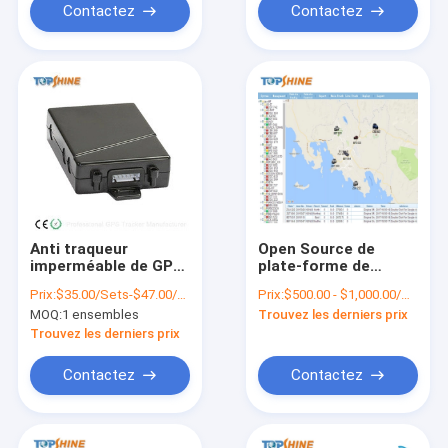
Contactez
Contactez
Anti traqueur
Open Source de
imperméable de GPS
plate-forme de
de moto du vol 4G
traqueur de GPS
Prix:
$35.00/Sets-$47.00/Sets
Prix:
$500.00 - $1,000.00/Pieces
avec l'APPLI d'IOS
d'OEM 2G avec le SDK
MOQ:
1 ensembles
Trouvez les derniers prix
Android dépistant la
d'API
plate-forme
Trouvez les derniers prix
Contactez
Contactez