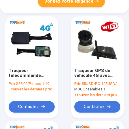
Donnez votre exigence
Traqueur
Traqueur GPS de
télécommandé
véhicule 4G avec
d'Obd2 4G GPS en
vidéo à double canal
Prix:
$85.00/Pieces 1-49 Pieces
Prix:
85USD/PC-105USD/PC
temps réel pour la
en ligne à distance
Trouvez les derniers prix
MOQ:
Ensembles 1
gestion de flotte
en direct
450mAh
Trouvez les derniers prix
Contactez
Contactez