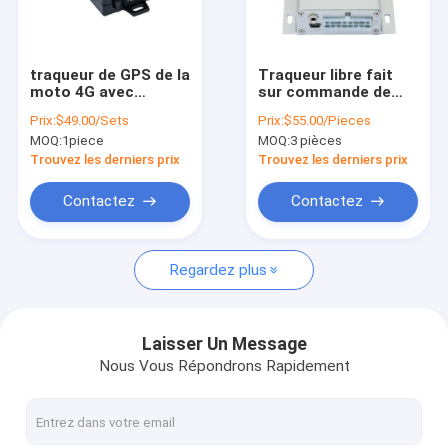
À propos de nous
Visite de l'usine
traqueur de GPS de la
Traqueur libre fait
moto 4G avec
sur commande de
Contrôle de la qualité
l'enregistreur de
véhicule de GPS de
Prix:
$49.00/Sets
Prix:
$55.00/Pieces
données de la
moteur de SOS avec
MOQ:
1piece
MOQ:
3 pièces
détection 2MB de
au-dessus de
Nous contacter
moteur
l'alarme de vitesse
Trouvez les derniers prix
Trouvez les derniers prix
1800Mhz
Nouvelles
Contactez
Contactez
Demandez un devis
Regardez plus
Traqueur de véhicule GPS
Laisser Un Message
Nous Vous Répondrons Rapidement
Système d'alarme de voiture intelligent
Traqueur GPS de moto