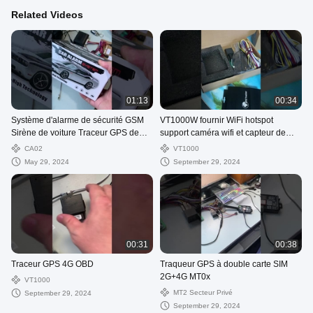
Related Videos
01:13
00:34
Système d'alarme de sécurité GSM
VT1000W fournir WiFi hotspot
Sirène de voiture Traceur GPS de
support caméra wifi et capteur de
véhicule avec capteur de choc
carburant
CA02
VT1000
May 29, 2024
September 29, 2024
00:31
00:38
Traceur GPS 4G OBD
Traqueur GPS à double carte SIM
2G+4G MT0x
VT1000
MT2 Secteur Privé
September 29, 2024
September 29, 2024